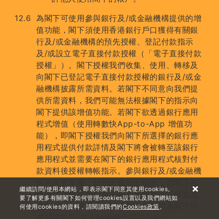
為閣下可使用參與銀行及/或金融機構提供的增
值功能，閣下須使用香港銀行戶口獲得有關銀
行及/或金融機構的預先授權、登記付款指示
及/或設立電子直接付款授權（「電子直接付款
授權」）。閣下授權我們收集、使用、轉移及
向閣下已登記電子直接付款授權的銀行及/或金
融機構披露所需資料。若閣下不同意向我們提
供所需資料，我們可能無法根據閣下的指示向
閣下提供該增值功能。若閣下欲透過銀行應用
程式增值（使用轉數快App-to-App 增值功
能），即閣下授權我們向閣下所選擇的銀行應
用程式提供付款詳情及閣下將會被轉至該銀行
應用程式並需要在閣下的銀行應用程式核對付
款資料後授權轉帳指示。參與銀行及/或金融機
構可能有單獨、額外的條款及細則，而閣下在
繼續訪問/使用本網站，即表示閣下同意其使用cookies。
使用該增值功能前應先確認及同意該等條款及
要了解更多有關閣下如何管理cookies設置以及我們網站如
細則。在此情況下，該等任何合約均為閣下與
何使用cookies的資料，請閱讀我們的
Cookies政策
。
有關銀行及/或金融機構之間的合約。