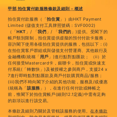
甲部 拍住賞付款服務條款及細則 - 概述
拍住賞付款服務（「
拍住賞
」）由HKT Payment
Limited (儲值支付工具牌照號碼：SVF0002)
（「
HKT
」/ 「
我們
」/ 「
我們的
」)提供。受閣下的
帳戶類別限制，拍住賞提供虛擬的預付付款卡服務，
容許閣下使用各樣拍住賞提供的服務，包括以下：(i)
在拍住賞客戶群組或與儲值支付營運商、其他銀行及
金融機構(統稱「
用戶
」)進行點對點匯款； （ii）於
任何接受Mastercard卡，銀聯卡，拍住賞或快速支
付系統(「轉數快」)及被授權之參與商戶，支援24 x
7進行即時點對點匯款及商戶付款購買商品/服務；
(iii)我們不時向閣下介紹的其他功能，服務及/或優惠
(統稱為「
該服務
」），在進行任何付款或轉帳之
前，惟閣下於拍住賞帳戶(細則12.1定義)中需有足夠
的款項以進行該交易。
本條款及細則乃關於及管轄該服務的使用。
在本條款