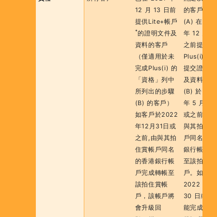
12 月 13 日前
的客戶：
提供Lite+帳戶
(A) 在 202
*
的證明文件及
年 12 月 1
資料的客戶
之前提供
（僅適用於未
Plus(i)的
完成Plus(i) 的
提交證明文
「資格」列中
及資料；和
所列出的步驟
(B) 於 20
(B) 的客戶）
年 5 月 31
如客戶於2022
或之前完成
年12月31日或
與其拍住賞
之前,由與其拍
戶同名的香
住賞帳戶同名
銀行帳戶轉
的香港銀行帳
至該拍住賞
戶完成轉帳至
戶。如客戶
該拍住賞帳
2022 年 6
戶，該帳戶將
30 日或之
會升級回
能完成此條