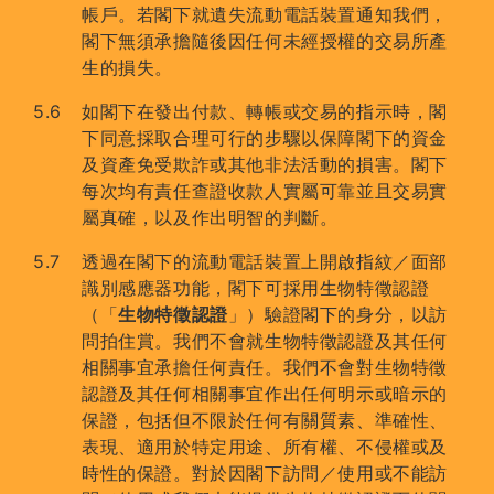
帳戶。若閣下就遺失流動電話裝置通知我們，
閣下無須承擔隨後因任何未經授權的交易所產
生的損失。
如閣下在發出付款、轉帳或交易的指示時，閣
下同意採取合理可行的步驟以保障閣下的資金
及資產免受欺詐或其他非法活動的損害。閣下
每次均有責任查證收款人實屬可靠並且交易實
屬真確，以及作出明智的判斷。
透過在閣下的流動電話裝置上開啟指紋／面部
識別感應器功能，閣下可採用生物特徵認證
（「
生物特徵認證
」）驗證閣下的身分，以訪
問拍住賞。我們不會就生物特徵認證及其任何
相關事宜承擔任何責任。我們不會對生物特徵
認證及其任何相關事宜作出任何明示或暗示的
保證，包括但不限於任何有關質素、準確性、
表現、適用於特定用途、所有權、不侵權或及
時性的保證。對於因閣下訪問／使用或不能訪