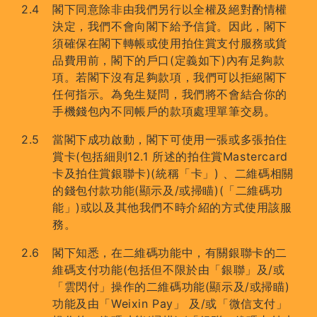
閣下同意除非由我們另行以全權及絕對酌情權
決定，我們不會向閣下給予信貸。因此，閣下
須確保在閣下轉帳或使用拍住賞支付服務或貨
品費用前，閣下的戶口(定義如下)內有足夠款
項。若閣下沒有足夠款項，我們可以拒絕閣下
任何指示。為免生疑問，我們將不會結合你的
手機錢包內不同帳戶的款項處理單筆交易。
當閣下成功啟動，閣下可使用一張或多張拍住
賞卡(包括細則12.1 所述的拍住賞Mastercard
卡及拍住賞銀聯卡)(統稱「卡」) 、二維碼相關
的錢包付款功能(顯示及/或掃瞄)(「二維碼功
能」)或以及其他我們不時介紹的方式使用該服
務。
閣下知悉，在二維碼功能中，有關銀聯卡的二
維碼支付功能(包括但不限於由「銀聯」及/或
「雲閃付」操作的二維碼功能(顯示及/或掃瞄)
功能及由「Weixin Pay」 及/或「微信支付」