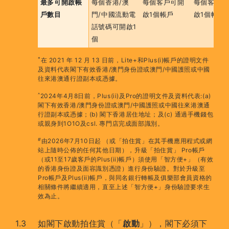
最多可開啟帳
每個香港/澳
每個客戶可開
每個客戶可
戶數目
門/中國流動電
啟1個帳戶
啟1個帳戶
話號碼可開啟1
個
*
在 2021 年 12 月 13 日前，Lite+和Plus(i)帳戶的證明文件
及資料代表閣下有效香港/澳門身份證或澳門/中國護照或中國
往來港澳通行證副本或憑據。
^
2024年4月8日前，Plus(ii)及Pro的證明文件及資料代表:(a)
閣下有效香港/澳門身份證或澳門/中國護照或中國往來港澳通
行證副本或憑據；(b) 閣下香港居住地址；及(c) 通過手機錢包
或親身到1O1O及csl. 專門店完成面部識別。
#
由2026年7月10日起 （或「拍住賞」在其手機應用程式或網
站上隨時公佈的任何其他日期），升級「拍住賞」 Pro帳戶
（或11至17歲客戶的Plus(ii)帳戶）須使用「智方便+」（有效
的香港身份證及面容識別憑證）進行身份驗證。對於升級至
Pro帳戶及Plus(ii)帳戶，與同名銀行轉帳及俱樂部會員資格的
相關條件將繼續適用，直至上述「智方便+」身份驗證要求生
效為止。
如閣下啟動拍住賞（「
啟動
」），閣下必須下