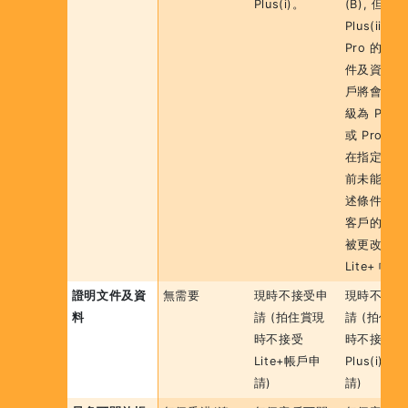
Plus(i)。
(B), 但提
Plus(ii) 或
Pro 的證
件及資料，
戶將會從而
級為 Plus(i
或 Pro。
在指定日期
前未能滿足
述條件（B
客戶的帳戶
被更改為
Lite+ 帳
證明文件及資
無需要
現時不接受申
現時不接受
料
請 (拍住賞現
請 (拍住賞
時不接受
時不接受
Lite+帳戶申
Plus(i)帳
請)
請)