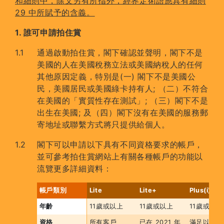
和細則中，除文另有所指外，經界定術語應具有細則
29 中所賦予的含義。
1. 誰可申請拍住賞
通過啟動拍住賞，閣下確認並聲明，閣下不是
美國的人在美國稅務立法或美國納稅人的任何
其他原因定義，特別是(一) 閣下不是美國公
民，美國居民或美國綠卡持有人; （二）不符合
在美國的「實質性存在測試」; （三）閣下不是
出生在美國; 及（四）閣下沒有在美國的服務郵
寄地址或聯繫方式將只提供給個人。
閣下可以申請以下具有不同資格要求的帳戶，
並可參考拍住賞網站上有關各種帳戶的功能以
流覽更多詳細資料：
帳戶類別
Lite
Lite+
Plus(i)
年齡
11歲或以上
11歲或以上
11歲或以上
資格
所有客戶
已在 2021 年
滿足以下條